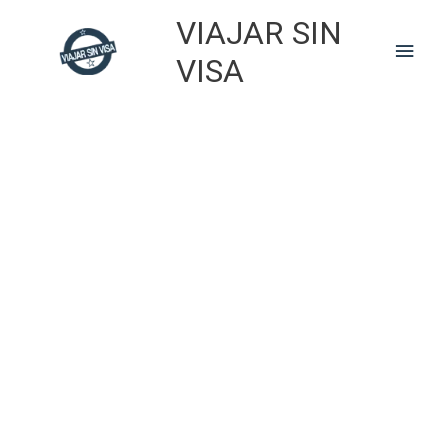
Skip
VIAJAR SIN
to
Main
content
VISA
Men