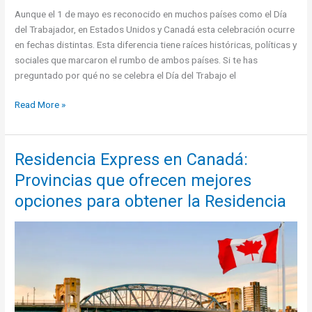
Aunque el 1 de mayo es reconocido en muchos países como el Día
del Trabajador, en Estados Unidos y Canadá esta celebración ocurre
en fechas distintas. Esta diferencia tiene raíces históricas, políticas y
sociales que marcaron el rumbo de ambos países. Si te has
preguntado por qué no se celebra el Día del Trabajo el
¿Por
Read More »
qué
no
se
Residencia Express en Canadá:
celebra
Provincias que ofrecen mejores
el
Día
opciones para obtener la Residencia
del
Trabajo
el
1
de
mayo
en