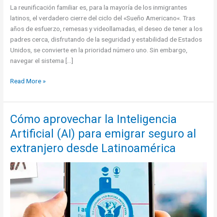
La reunificación familiar es, para la mayoría de los inmigrantes
latinos, el verdadero cierre del ciclo del «Sueño Americano«. Tras
años de esfuerzo, remesas y videollamadas, el deseo de tener a los
padres cerca, disfrutando de la seguridad y estabilidad de Estados
Unidos, se convierte en la prioridad número uno. Sin embargo,
navegar el sistema […]
Así
Read More »
pueden
muchos
latinos
Cómo aprovechar la Inteligencia
iniciar
Artificial (AI) para emigrar seguro al
el
proceso
extranjero desde Latinoamérica
para
traer
a
sus
padres
a