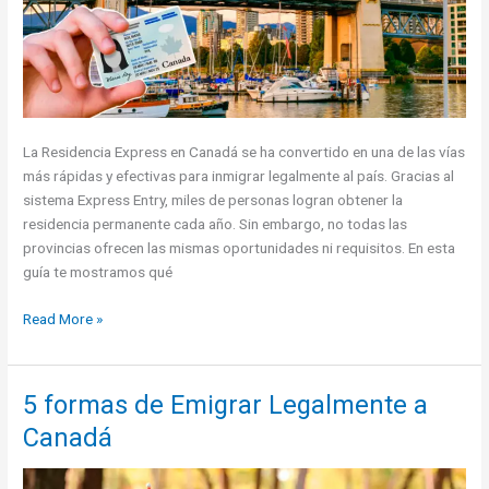
Estados
Unidos
y
Canadá?
La Residencia Express en Canadá se ha convertido en una de las vías
más rápidas y efectivas para inmigrar legalmente al país. Gracias al
sistema Express Entry, miles de personas logran obtener la
residencia permanente cada año. Sin embargo, no todas las
provincias ofrecen las mismas oportunidades ni requisitos. En esta
guía te mostramos qué
Residencia
Read More »
Express
en
Canadá:
5 formas de Emigrar Legalmente a
Provincias
Canadá
que
ofrecen
mejores