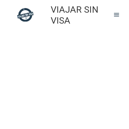
Skip
VIAJAR SIN
to
Main
content
VISA
Men