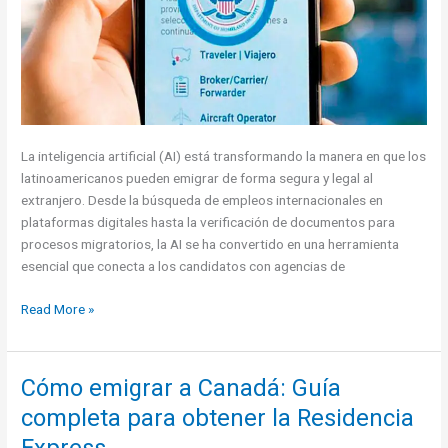
Estados
Unidos
La inteligencia artificial (AI) está transformando la manera en que los
latinoamericanos pueden emigrar de forma segura y legal al
extranjero. Desde la búsqueda de empleos internacionales en
plataformas digitales hasta la verificación de documentos para
procesos migratorios, la AI se ha convertido en una herramienta
esencial que conecta a los candidatos con agencias de
Cómo
Read More »
aprovechar
la
Inteligencia
Cómo emigrar a Canadá: Guía
Artificial
completa para obtener la Residencia
(AI)
para
Express