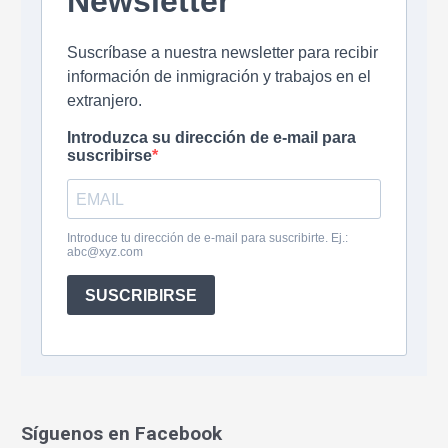
o
r
:
Síguenos en Facebook