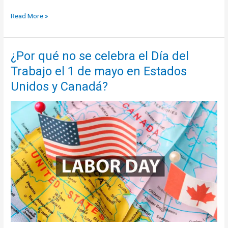
Descubre
Read More »
qué
ciudadanos
de
¿Por qué no se celebra el Día del
Latinoamérica
Trabajo el 1 de mayo en Estados
pueden
pedir
Unidos y Canadá?
refugio
en
Canadá
este
año