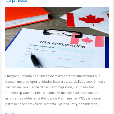
emigrar
seguro
al
extranjero
desde
Latinoamérica
Emigrar a Canadá es el sueño de miles de latinoamericanos que
buscan mejores oportunidades laborales, estabilidad económica y
calidad de vida. Según datos de Immigration, Refugees and
Citizenship Canada (IRCC), cada año más de 400.000 nuevos
inmigrantes obtienen la Residencia Permanente (PR), y una gran
parte lo hace a través del sistema Express Entry, considerado