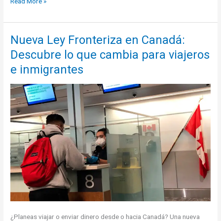
Cómo
Read More »
emigrar
a
Canadá:
Nueva Ley Fronteriza en Canadá:
Guía
Descubre lo que cambia para viajeros
completa
para
e inmigrantes
obtener
la
Residencia
Express
¿Planeas viajar o enviar dinero desde o hacia Canadá? Una nueva