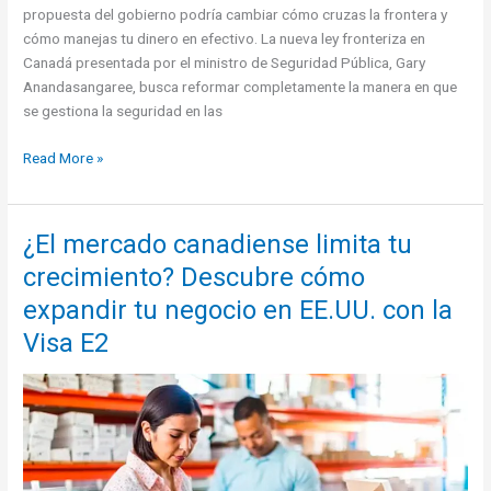
propuesta del gobierno podría cambiar cómo cruzas la frontera y
cómo manejas tu dinero en efectivo. La nueva ley fronteriza en
Canadá presentada por el ministro de Seguridad Pública, Gary
Anandasangaree, busca reformar completamente la manera en que
se gestiona la seguridad en las
Nueva
Read More »
Ley
Fronteriza
en
¿El mercado canadiense limita tu
Canadá:
crecimiento? Descubre cómo
Descubre
lo
expandir tu negocio en EE.UU. con la
que
Visa E2
cambia
para
viajeros
e
inmigrantes