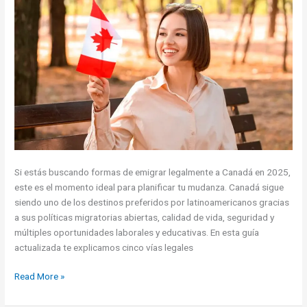
opciones
para
obtener
la
Residencia
Si estás buscando formas de emigrar legalmente a Canadá en 2025,
este es el momento ideal para planificar tu mudanza. Canadá sigue
siendo uno de los destinos preferidos por latinoamericanos gracias
a sus políticas migratorias abiertas, calidad de vida, seguridad y
múltiples oportunidades laborales y educativas. En esta guía
actualizada te explicamos cinco vías legales
5
Read More »
formas
de