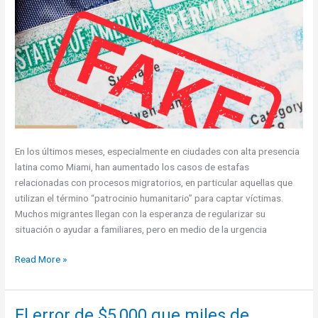
Unidos
y
evitar
estafas
En los últimos meses, especialmente en ciudades con alta presencia
latina como Miami, han aumentado los casos de estafas
relacionadas con procesos migratorios, en particular aquellas que
utilizan el término “patrocinio humanitario” para captar víctimas.
Muchos migrantes llegan con la esperanza de regularizar su
situación o ayudar a familiares, pero en medio de la urgencia
3
Read More »
Estafas
de
“Patrocinio
El error de $5,000 que miles de