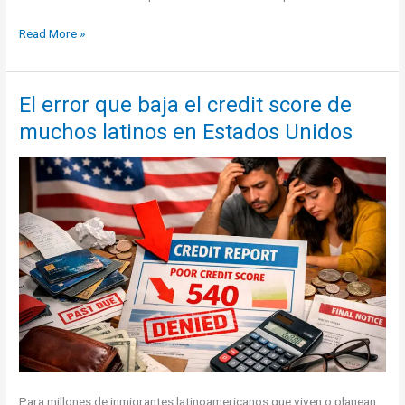
El
Read More »
error
de
$5,000
El error que baja el credit score de
que
muchos latinos en Estados Unidos
miles
de
latinos
cometieron
este
abril
al
declarar
impuestos
en
USA
Para millones de inmigrantes latinoamericanos que viven o planean