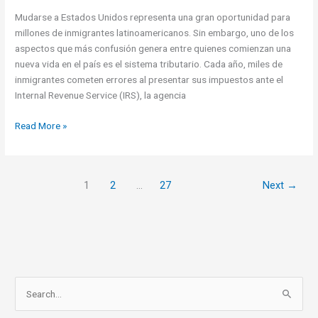
Mudarse a Estados Unidos representa una gran oportunidad para
millones de inmigrantes latinoamericanos. Sin embargo, uno de los
aspectos que más confusión genera entre quienes comienzan una
nueva vida en el país es el sistema tributario. Cada año, miles de
inmigrantes cometen errores al presentar sus impuestos ante el
Internal Revenue Service (IRS), la agencia
El
Read More »
error
que
muchos
1
2
…
27
Next
→
inmigrantes
cometen
al
declarar
impuestos
en
Estados
S
Unidos
e
(y