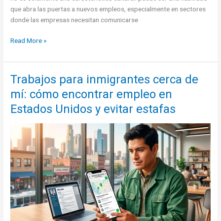
que abra las puertas a nuevos empleos, especialmente en sectores
donde las empresas necesitan comunicarse
Trabajos
Read More »
en
Miami
hablando
Trabajos para inmigrantes cerca de
español:
mí: cómo encontrar empleo en
oportunidades
laborales
Estados Unidos y evitar estafas
para
hispanos
y
latinos