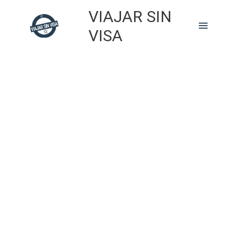
Skip
VIAJAR SIN
to
Main
content
VISA
Men