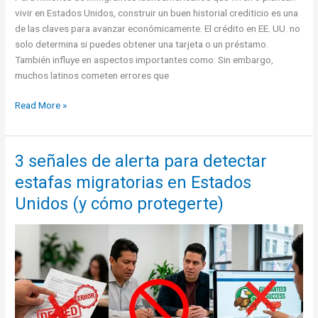
vivir en Estados Unidos, construir un buen historial crediticio es una
de las claves para avanzar económicamente. El crédito en EE. UU. no
solo determina si puedes obtener una tarjeta o un préstamo.
También influye en aspectos importantes como: Sin embargo,
muchos latinos cometen errores que
El
Read More »
error
que
baja
3 señales de alerta para detectar
el
estafas migratorias en Estados
credit
score
Unidos (y cómo protegerte)
de
muchos
latinos
en
Estados
Unidos