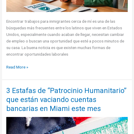
Encontrar trabajos para inmigrantes cerca de mí es una de las
búsquedas más frecuentes entre los latinos que viven en Estados
Unidos, especialmente cuando acaban de llegar, necesitan cambiar
de empleo o buscan una oportunidad que esté a pocos minutos de
su casa. La buena noticia es que existen muchas formas de
encontrar oportunidades laborales
Trabajos
Read More »
para
inmigrantes
cerca
3 Estafas de “Patrocinio Humanitario”
de
que están vaciando cuentas
mí:
cómo
bancarias en Miami este mes
encontrar
empleo
en
Estados