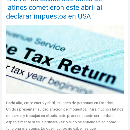
Humanitario”
latinos cometieron este abril al
que
están
declarar impuestos en USA
vaciando
cuentas
bancarias
en
Miami
este
mes
Cada año, entre enero y abril, millones de personas en Estados
Unidos presentan su declaración de impuestos. Para muchos latinos
que viven y trabajan en el país, este proceso puede ser confuso,
especialmente si es la primera vez o si no se entiende bien cómo
funciona el sistema. Lo que muchos no saben es que