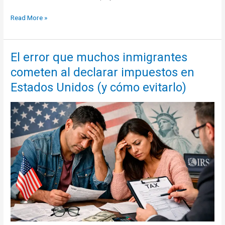
Qué
Read More »
pasa
si
tu
El error que muchos inmigrantes
permiso
cometen al declarar impuestos en
de
trabajo
Estados Unidos (y cómo evitarlo)
vence
en
Estados
Unidos:
consecuencias
y
qué
hacer
para
evitar
problemas
migratorios