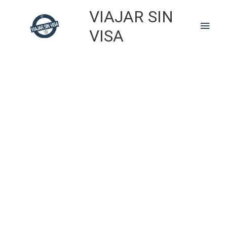
Skip
VIAJAR SIN
to
Main
content
VISA
Men