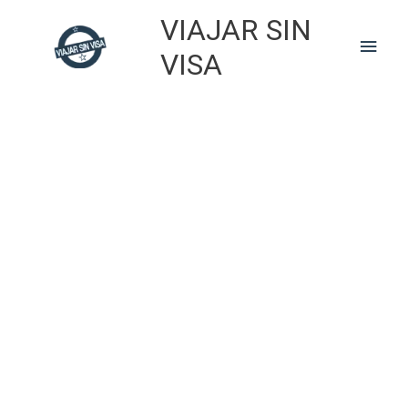
Skip
VIAJAR SIN
to
Main
content
VISA
Men