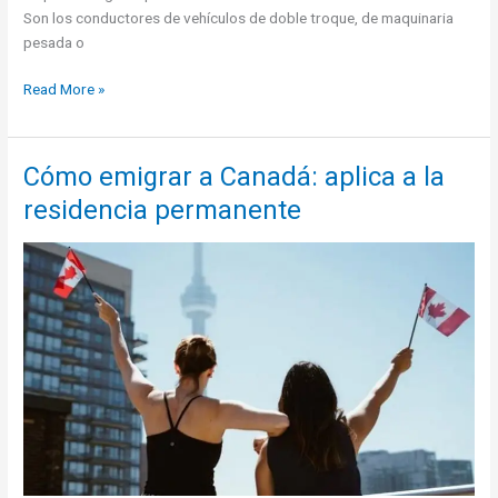
Son los conductores de vehículos de doble troque, de maquinaria
pesada o
Trabajos
Read More »
fáciles
de
conseguir
Cómo emigrar a Canadá: aplica a la
y
residencia permanente
bien
pagados
en
Canadá