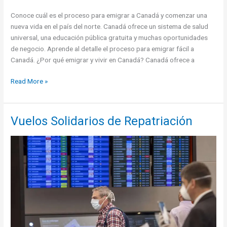
Conoce cuál es el proceso para emigrar a Canadá y comenzar una
nueva vida en el país del norte. Canadá ofrece un sistema de salud
universal, una educación pública gratuita y muchas oportunidades
de negocio. Aprende al detalle el proceso para emigrar fácil a
Canadá. ¿Por qué emigrar y vivir en Canadá? Canadá ofrece a
Cómo
Read More »
emigrar
a
Canadá:
Vuelos Solidarios de Repatriación
aplica
a
la
residencia
permanente