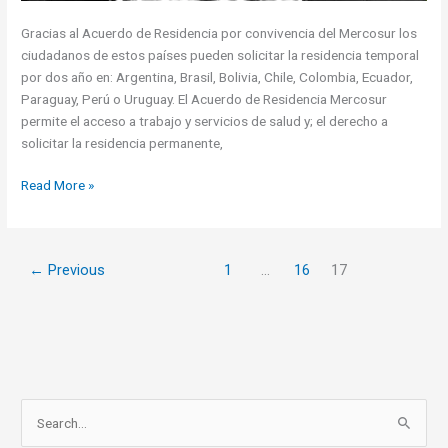
Gracias al Acuerdo de Residencia por convivencia del Mercosur los
ciudadanos de estos países pueden solicitar la residencia temporal
por dos año en: Argentina, Brasil, Bolivia, Chile, Colombia, Ecuador,
Paraguay, Perú o Uruguay. El Acuerdo de Residencia Mercosur
permite el acceso a trabajo y servicios de salud y; el derecho a
solicitar la residencia permanente,
Acuerdo
Read More »
de
residencia
por
←
Previous
1
…
16
17
convenio
MERCOSUR
S
e