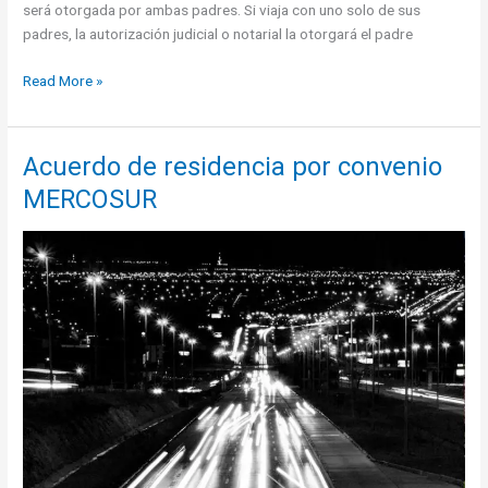
será otorgada por ambas padres. Si viaja con uno solo de sus
padres, la autorización judicial o notarial la otorgará el padre
Autorización
Read More »
de
viaje
al
Acuerdo de residencia por convenio
extranjero
MERCOSUR
de
menores
de
edad