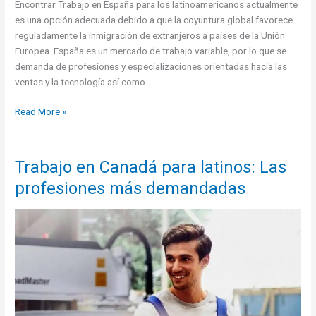
Encontrar Trabajo en España para los latinoamericanos actualmente
es una opción adecuada debido a que la coyuntura global favorece
reguladamente la inmigración de extranjeros a países de la Unión
Europea. España es un mercado de trabajo variable, por lo que se
demanda de profesiones y especializaciones orientadas hacia las
ventas y la tecnología así como
Trabajo
Read More »
para
latinos
en
Trabajo en Canadá para latinos: Las
España:
profesiones más demandadas
Las
profesiones
y
ocupaciones
con
más
demanda