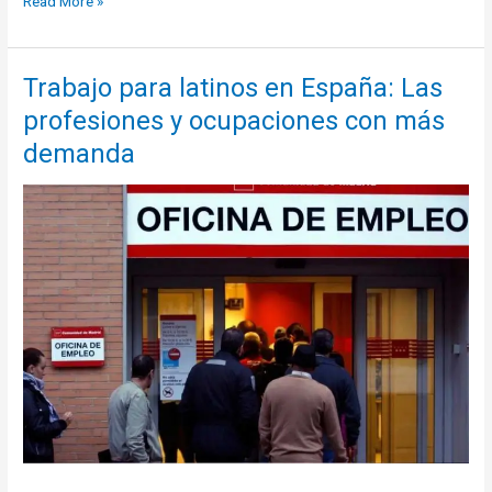
Read More »
cerradas:
qué
países
Trabajo para latinos en España: Las
no
profesiones y ocupaciones con más
dejan
entrar
demanda
a
los
extranjeros
por
el
Coronavirus