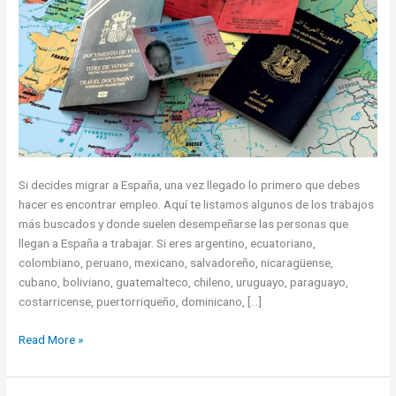
Si decides migrar a España, una vez llegado lo primero que debes
hacer es encontrar empleo. Aquí te listamos algunos de los trabajos
más buscados y donde suelen desempeñarse las personas que
llegan a España a trabajar. Si eres argentino, ecuatoriano,
colombiano, peruano, mexicano, salvadoreño, nicaragüense,
cubano, boliviano, guatemalteco, chileno, uruguayo, paraguayo,
costarricense, puertorriqueño, dominicano, […]
Trabajos
Read More »
para
recién