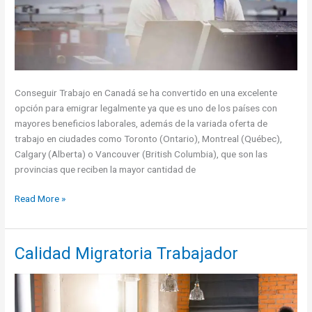
Conseguir Trabajo en Canadá se ha convertido en una excelente
opción para emigrar legalmente ya que es uno de los países con
mayores beneficios laborales, además de la variada oferta de
trabajo en ciudades como Toronto (Ontario), Montreal (Québec),
Calgary (Alberta) o Vancouver (British Columbia), que son las
provincias que reciben la mayor cantidad de
Trabajo
Read More »
en
Canadá
para
Calidad Migratoria Trabajador
latinos:
Las
profesiones
más