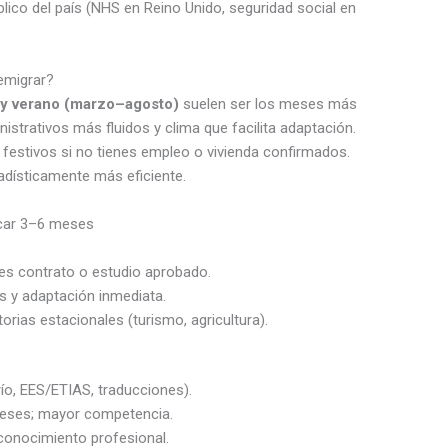
blico del país (NHS en Reino Unido, seguridad social en
 emigrar?
 y verano (marzo–agosto)
suelen ser los meses más
strativos más fluidos y clima que facilita adaptación.
s festivos si no tienes empleo o vivienda confirmados.
tadísticamente más eficiente.
icar 3–6 meses
nes contrato o estudio aprobado.
as y adaptación inmediata.
rias estacionales (turismo, agricultura).
río, EES/ETIAS, traducciones).
meses; mayor competencia.
onocimiento profesional.