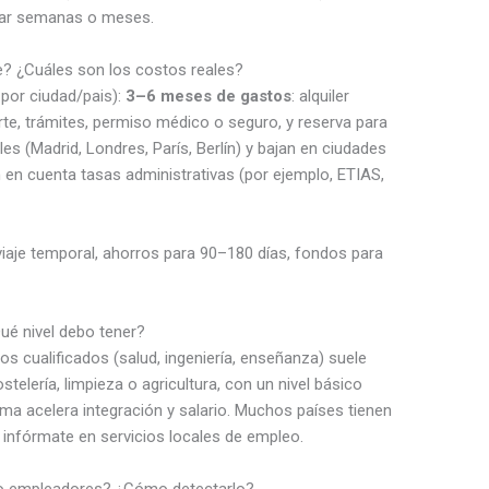
dar semanas o meses.
e? ¿Cuáles son los costos reales?
por ciudad/pais):
3–6 meses de gastos
: alquiler
te, trámites, permiso médico o seguro, y reserva para
s (Madrid, Londres, París, Berlín) y bajan en ciudades
 en cuenta tasas administrativas (por ejemplo, ETIAS,
iaje temporal, ahorros para 90–180 días, fondos para
Qué nivel debo tener?
os cualificados (salud, ingeniería, enseñanza) suele
telería, limpieza o agricultura, con un nivel básico
ma acelera integración y salario. Muchos países tienen
infórmate en servicios locales de empleo.
s o empleadores? ¿Cómo detectarlo?