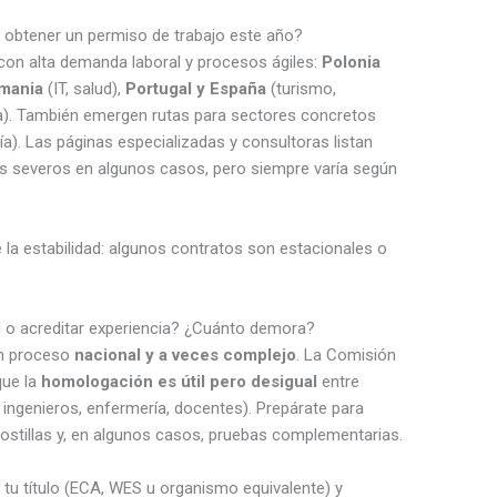
 obtener un permiso de trabajo este año?
con alta demanda laboral y procesos ágiles:
Polonia
mania
(IT, salud),
Portugal y España
(turismo,
a). También emergen rutas para sectores concretos
ía). Las páginas especializadas y consultoras listan
tos severos en algunos casos, pero siempre varía según
 la estabilidad: algunos contratos son estacionales o
l o acreditar experiencia? ¿Cuánto demora?
un proceso
nacional y a veces complejo
. La Comisión
que la
homologación es útil pero desigual
entre
ingenieros, enfermería, docentes). Prepárate para
postillas y, en algunos casos, pruebas complementarias.
e tu título (ECA, WES u organismo equivalente) y