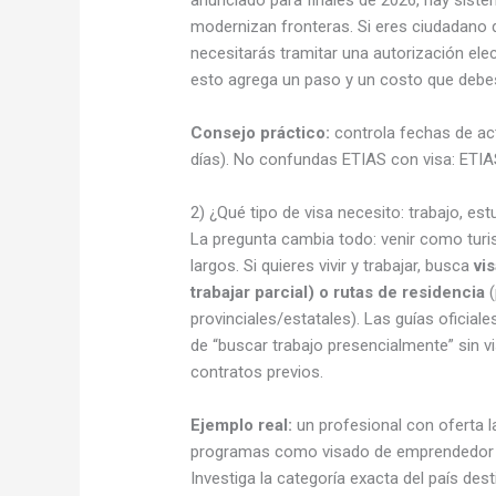
modernizan fronteras. Si eres ciudadano 
necesitarás tramitar una autorización elec
esto agrega un paso y un costo que debes
Consejo práctico:
controla fechas de act
días). No confundas ETIAS con visa: ETIAS
2) ¿Qué tipo de visa necesito: trabajo, est
La pregunta cambia todo: venir como turista
largos. Si quieres vivir y trabajar, busca
vi
trabajar parcial) o rutas de residencia
(
provinciales/estatales). Las guías oficial
de “buscar trabajo presencialmente” sin v
contratos previos.
Ejemplo real:
un profesional con oferta la
programas como visado de emprendedor o s
Investiga la categoría exacta del país dest