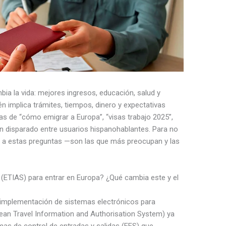
ia la vida: mejores ingresos, educación, salud y
n implica trámites, tiempos, dinero y expectativas
das de “cómo emigrar a Europa”, “visas trabajo 2025”,
an disparado entre usuarios hispanohablantes. Para no
o a estas preguntas —son las que más preocupan y las
 (ETIAS) para entrar en Europa? ¿Qué cambia este y el
implementación de sistemas electrónicos para
an Travel Information and Authorisation System) ya
mas de control de entradas y salidas (EES) que