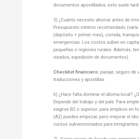
documentos apostillados; esto suele tar
5) ¿Cuánto necesito ahorrar antes de irm
Presupuesto mínimo recomendado (varía 
(depósito + primer mes), comida, transpor
emergencias. Los costos suben en capitale
pequeñas o regiones rurales. Además, ten
visados, expedición de documentos).
Checklist financiero:
pasaje, seguro de v
traducciones y apostillas.
6) ¿Hace falta dominar el idioma local? ¿
Depende del trabajo y del país. Para emple
exigirse B2 o superior; para empleos en hos
(A2) puedes empezar, pero mejorar el idio
cursos subvencionados para inmigrantes; 
7) ¿Existe riesgo de fraude con agencia