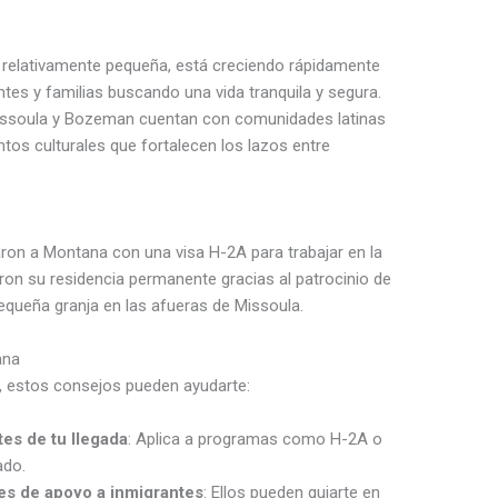
 relativamente pequeña, está creciendo rápidamente
ntes y familias buscando una vida tranquila y segura.
 Missoula y Bozeman cuentan con comunidades latinas
ntos culturales que fortalecen los lazos entre
aron a Montana con una visa H-2A para trabajar en la
eron su residencia permanente gracias al patrocinio de
queña granja en las afueras de Missoula.
ana
, estos consejos pueden ayudarte:
tes de tu llegada
: Aplica a programas como H-2A o
ado.
es de apoyo a inmigrantes
: Ellos pueden guiarte en