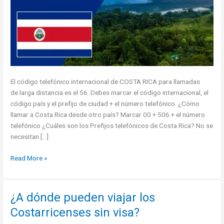
El código telefónico internacional de COSTA RICA para llamadas
de larga distancia es el 56. Debes marcar el código internacional, el
código país y el prefijo de ciudad + el número telefónico. ¿Cómo
llamar a Costa Rica desde otro país? Marcar 00 + 506 + el número
telefónico ¿Cuáles son los Prefijos telefónicos de Costa Rica? No se
necesitan […]
Costa
Read More »
Rica:
prefijos
telefónicos
¿A dónde pueden viajar los
Costarricenses sin visa?