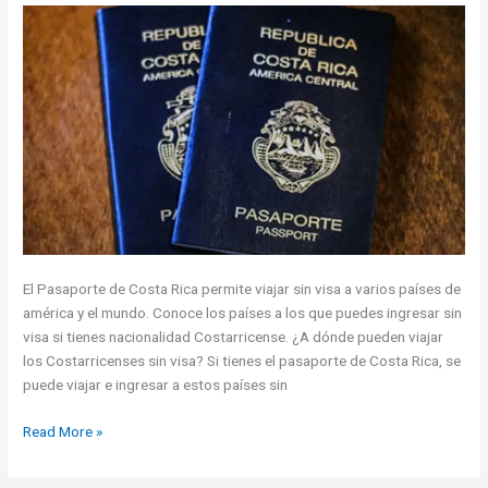
El Pasaporte de Costa Rica permite viajar sin visa a varios países de
américa y el mundo. Conoce los países a los que puedes ingresar sin
visa si tienes nacionalidad Costarricense. ¿A dónde pueden viajar
los Costarricenses sin visa? Si tienes el pasaporte de Costa Rica, se
puede viajar e ingresar a estos países sin
¿A
Read More »
dónde
pueden