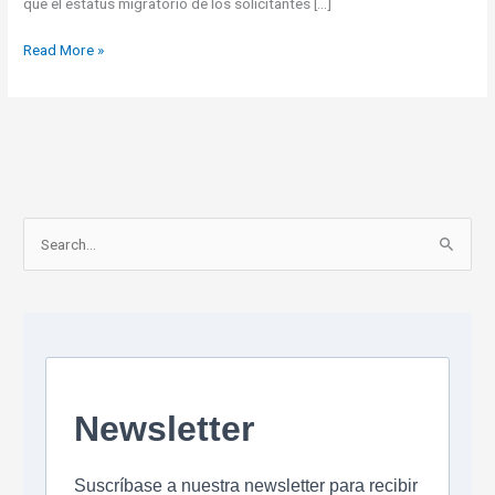
que el estatus migratorio de los solicitantes […]
Guías
Read More »
Prácticas
para
Emigrar
Legalmente:
España,
Italia,
Canadá,
S
Estados
e
Unidos
a
y
Más
r
c
h
f
o
r