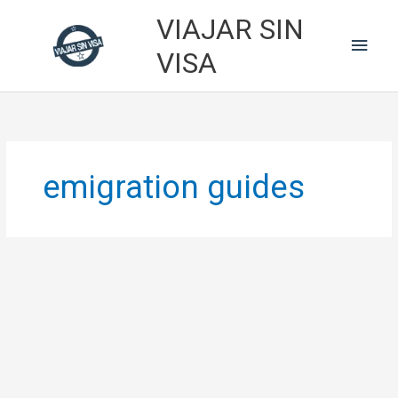
Skip
VIAJAR SIN
to
Main
content
VISA
Men
emigration guides