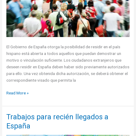
El Gobierno de España otorga la posibilidad de residir en el país
hispano está abierta a todos aquellos que puedan demostrar un
motivo o vinculación suficiente. Los ciudadanos extranjeros que
deseen residir en España deben haber sido previamente autorizados
para ello. Una vez obtenida dicha autorización, se deberá obtener el
correspondiente visado que permita la
Trámites
Read More »
para
residir
en
Trabajos para recién llegados a
España:
España
Visado
de