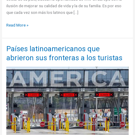
ilusión de mejorar su calidad de vida y la de su familia. Es por eso
que cada vez son más los latinos que […]
¿Cómo
Read More »
emigrar
a
Europa
Países latinoamericanos que
siendo
abrieron sus fronteras a los turistas
latino?