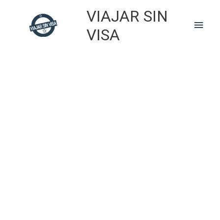
Skip
VIAJAR SIN
to
Main
content
VISA
Men