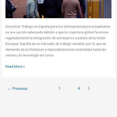
Encontrar Trabajo en España para los latinoamericanos actualmente
es una opción adecuada debido a que la coyuntura global favorece
reguladamente la inmigración de extranjeros a países de la Unión
Europea. España es un mercado de trabajo variable, por lo que se
demanda de profesiones y especializaciones orientadas hacia las
ventas y la tecnología así como
Trabajo
Read More »
para
latinos
en
←
Previous
1
…
4
5
España:
Las
profesiones
y
ocupaciones