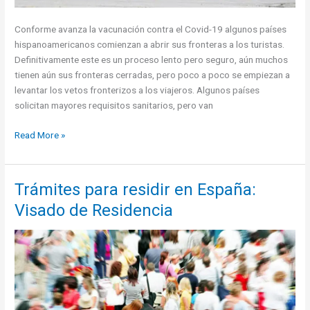
Conforme avanza la vacunación contra el Covid-19 algunos países
hispanoamericanos comienzan a abrir sus fronteras a los turistas.
Definitivamente este es un proceso lento pero seguro, aún muchos
tienen aún sus fronteras cerradas, pero poco a poco se empiezan a
levantar los vetos fronterizos a los viajeros. Algunos países
solicitan mayores requisitos sanitarios, pero van
Países
Read More »
latinoamericanos
que
abrieron
Trámites para residir en España:
sus
Visado de Residencia
fronteras
a
los
turistas