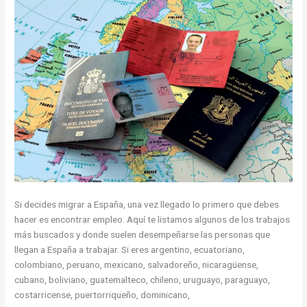
Residencia
Si decides migrar a España, una vez llegado lo primero que debes
hacer es encontrar empleo. Aquí te listamos algunos de los trabajos
más buscados y donde suelen desempeñarse las personas que
llegan a España a trabajar. Si eres argentino, ecuatoriano,
colombiano, peruano, mexicano, salvadoreño, nicaragüense,
cubano, boliviano, guatemalteco, chileno, uruguayo, paraguayo,
costarricense, puertorriqueño, dominicano,