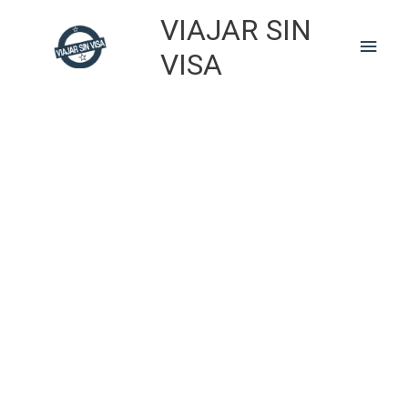
Skip
VIAJAR SIN
to
Main
content
VISA
Men