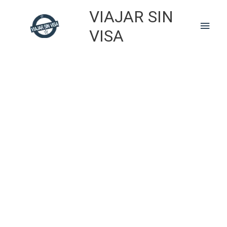
Skip
VIAJAR SIN
to
Main
content
VISA
Men