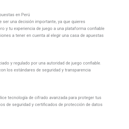
puestas en Perú
 ser una decisión importante, ya que quieres
ro y tu experiencia de juego a una plataforma confiable
iones a tener en cuenta al elegir una casa de apuestas
iado y regulado por una autoridad de juego confiable.
con los estándares de seguridad y transparencia
ilice tecnología de cifrado avanzada para proteger tus
los de seguridad y certificados de protección de datos