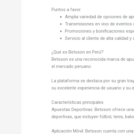
Puntos a favor
Amplia variedad de opciones de ap
Transmisiones en vivo de eventos 
Promociones y bonificaciones espe
Servicio al cliente de alta calidad y
¿Qué es Betsson en Perú?
Betsson es una reconocida marca de apues
el mercado peruano.
La plataforma se destaca por su gran tray
su excelente experiencia de usuario y su e
Características principales
Apuestas Deportivas: Betsson ofrece una
deportivas, que incluyen fútbol, tenis, ba
Aplicación Móvil: Betsson cuenta con una a