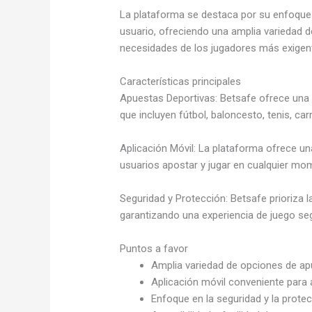
La plataforma se destaca por su enfoque e
usuario, ofreciendo una amplia variedad 
necesidades de los jugadores más exigen
Características principales
Apuestas Deportivas: Betsafe ofrece una
que incluyen fútbol, baloncesto, tenis, ca
Aplicación Móvil: La plataforma ofrece una
usuarios apostar y jugar en cualquier mom
Seguridad y Protección: Betsafe prioriza l
garantizando una experiencia de juego seg
Puntos a favor
Amplia variedad de opciones de ap
Aplicación móvil conveniente para 
Enfoque en la seguridad y la protec