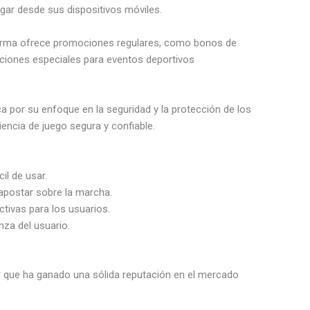
gar desde sus dispositivos móviles.
forma ofrece promociones regulares, como bonos de
ciones especiales para eventos deportivos
 por su enfoque en la seguridad y la protección de los
iencia de juego segura y confiable.
cil de usar.
apostar sobre la marcha.
tivas para los usuarios.
nza del usuario.
r que ha ganado una sólida reputación en el mercado