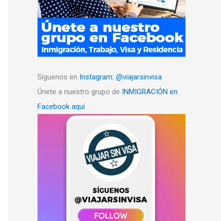
Síguenos en
Instagram: @viajarsinvisa
Únete a nuestro grupo de
INMIGRACIÓN en
Facebook aquí