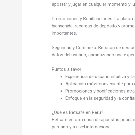
apostar y jugar en cualquier momento y lu
Promociones y Bonificaciones: La plata
bienvenida, recargas de depósito y promo
importantes.
Seguridad y Confianza: Betsson se destaca
datos del usuario, garantizando una exper
Puntos a favor
Experiencia de usuario intuitiva y fá
Aplicación móvil conveniente para 
Promociones y bonificaciones atrac
Enfoque en la seguridad y la confia
¿Qué es Betsafe en Perú?
Betsafe es otra casa de apuestas popula
peruano y a nivel internacional.