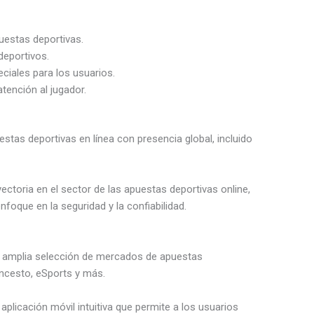
uestas deportivas.
deportivos.
ciales para los usuarios.
 atención al jugador.
tas deportivas en línea con presencia global, incluido
ectoria en el sector de las apuestas deportivas online,
nfoque en la seguridad y la confiabilidad.
 amplia selección de mercados de apuestas
loncesto, eSports y más.
plicación móvil intuitiva que permite a los usuarios