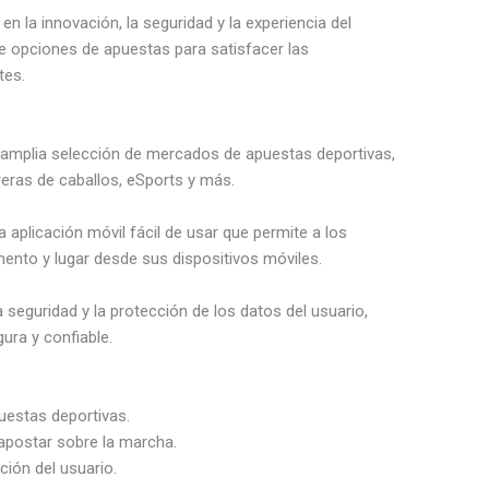
n la innovación, la seguridad y la experiencia del
de opciones de apuestas para satisfacer las
tes.
 amplia selección de mercados de apuestas deportivas,
rreras de caballos, eSports y más.
 aplicación móvil fácil de usar que permite a los
ento y lugar desde sus dispositivos móviles.
a seguridad y la protección de los datos del usuario,
ura y confiable.
uestas deportivas.
apostar sobre la marcha.
ción del usuario.