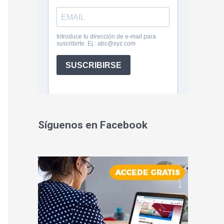
Síguenos en Facebook