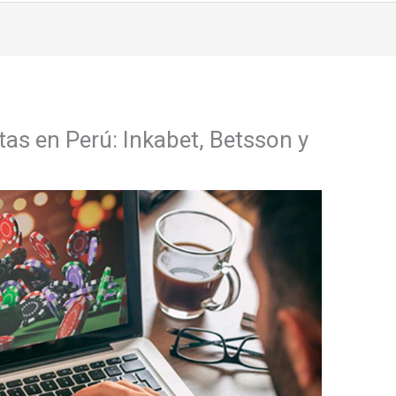
as en Perú: Inkabet, Betsson y