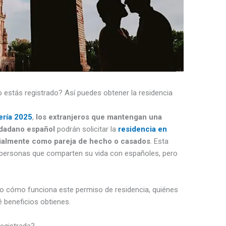
 estás registrado? Así puedes obtener la residencia
ería 2025
,
los extranjeros que mantengan una
udadano español
podrán solicitar la
residencia en
cialmente como pareja de hecho o casados
. Esta
 personas que comparten su vida con españoles, pero
so cómo funciona este permiso de residencia, quiénes
 beneficios obtienes.
registrada?