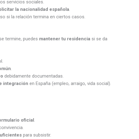
os servicios sociales.
olicitar la nacionalidad española
.
luso si la relación termina en ciertos casos.
 se termine, puedes
mantener tu residencia
si se da
l.
común
.
ro
debidamente documentadas.
de integración
en España (empleo, arraigo, vida social).
rmulario oficial
.
convivencia.
ficientes
para subsistir.