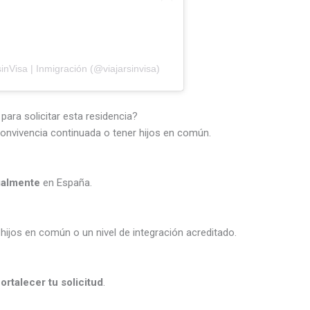
inVisa | Inmigración (@viajarsinvisa)
ara solicitar esta residencia?
onvivencia continuada o tener hijos en común.
galmente
en España.
 hijos en común o un nivel de integración acreditado.
fortalecer tu solicitud
.