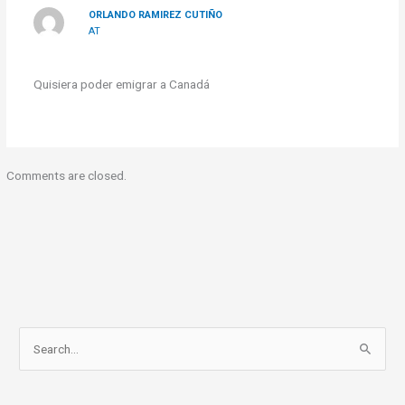
ORLANDO RAMIREZ CUTIÑO
AT
Quisiera poder emigrar a Canadá
Comments are closed.
S
e
a