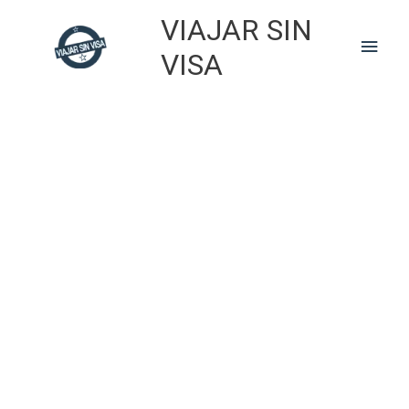
Skip
VIAJAR SIN
to
Main
content
VISA
Men