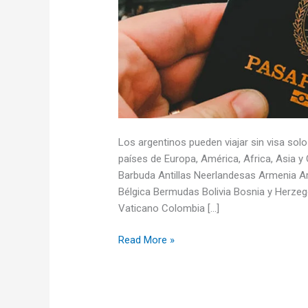
Los argentinos pueden viajar sin visa so
países de Europa, América, Africa, Asia y
Barbuda Antillas Neerlandesas Armenia 
Bélgica Bermudas Bolivia Bosnia y Herze
Vaticano Colombia […]
Países
Read More »
a
donde
pueden
viajar