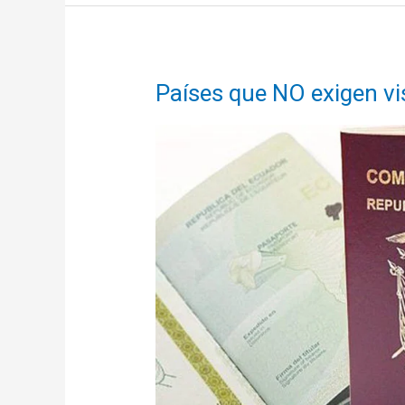
los
argentinos
sin
visa
Países que NO exigen vi