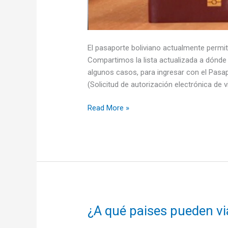
El pasaporte boliviano actualmente permit
Compartimos la lista actualizada a dónde l
algunos casos, para ingresar con el Pasap
(Solicitud de autorización electrónica de
Países
Read More »
donde
los
bolivianos
pueden
viajar
sin
visa
¿A qué paises pueden vi