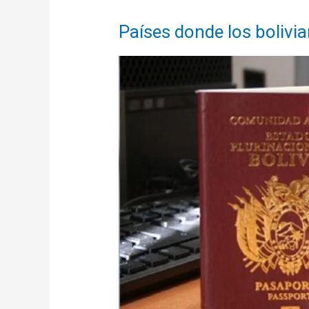
a
Ecuatorianos
Países donde los bolivia