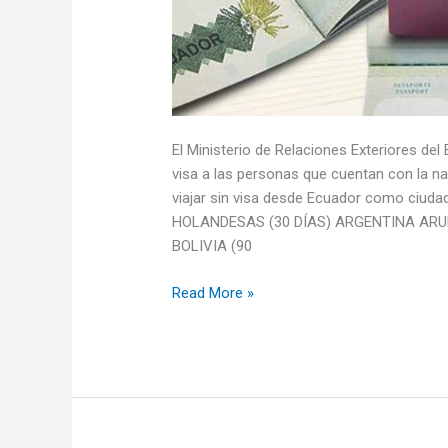
El Ministerio de Relaciones Exteriores del
visa a las personas que cuentan con la na
viajar sin visa desde Ecuador como ciuda
HOLANDESAS (30 DÍAS) ARGENTINA AR
BOLIVIA (90
Países
Read More »
que
NO
exigen
visa
de
ingreso