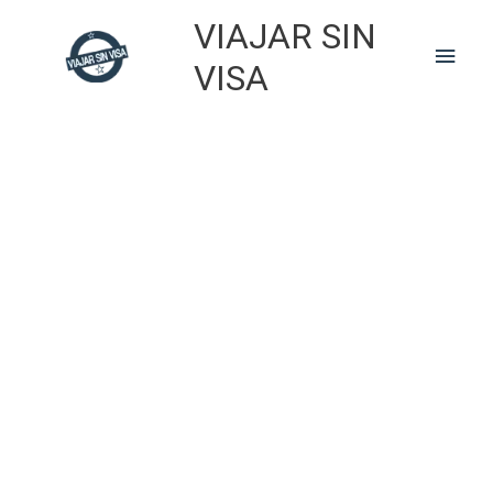
Skip
VIAJAR SIN
to
Main
content
VISA
Men