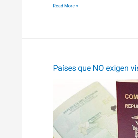
Países
Read More »
a
donde
pueden
viajar
los
argentinos
sin
visa
Países que NO exigen vi