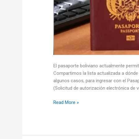
El pasaporte boliviano actualmente permit
Compartimos la lista actualizada a dónde l
algunos casos, para ingresar con el Pasap
(Solicitud de autorización electrónica de
Países
Read More »
donde
los
bolivianos
pueden