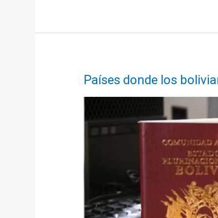
NO
exigen
visa
de
ingreso
a
Ecuatorianos
Países donde los bolivia