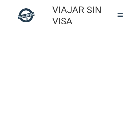
Skip
VIAJAR SIN
to
Main
content
VISA
Men