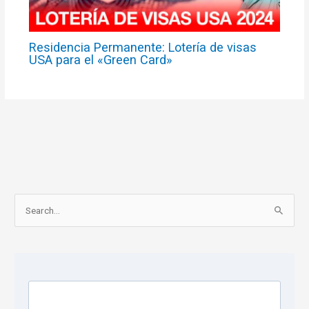
Residencia Permanente: Lotería de visas
USA para el «Green Card»
S
e
a
r
c
h