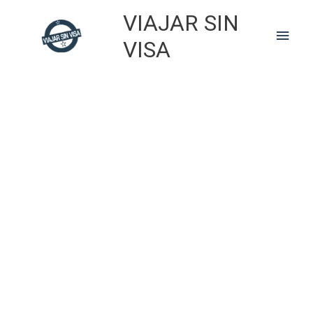
Skip
VIAJAR SIN
to
Main
content
VISA
Men