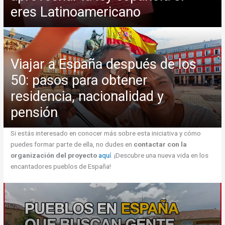
eres Latinoamericano
Viajar a España después de los
50: pasos para obtener
residencia, nacionalidad y
pensión
Si estás interesado en conocer más sobre esta iniciativa y cómo
puedes formar parte de ella, no dudes en
contactar con la
organización del proyecto
aquí
. ¡Descubre una nueva vida en los
encantadores pueblos de España!