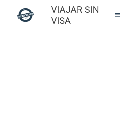
Skip
VIAJAR SIN
to
Main
content
VISA
Men