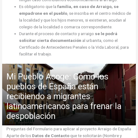
Es obligatorio que la
familia, en caso de Arraigo, se
empadrone en el pueblo
, se inscriba en el centro médico de
la localidad y que los hijos menores, si existieran, acudan al
colegio de la localidad o comarca correspondiente.
Durante el proceso de contacto y arraigo
se le podrá
solicitar cierta documentación
al urbanita, como el
Certificado de Antecedentes Penales o la Vida Laboral, para
facilitar el trabajo.
Mi Pueblo Acoge: Cómo los
pueblos de España están
recibiendo a migrantes
latinoamericanos para frenar la
despoblación
Preguntas del Formulario para aplicar al proyecto Arraigo de España
Aparte de los
Datos de Contacto
que te solicitarán (Nombre y