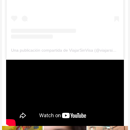
Una publicación compartida de ViajarSinVisa (@viajarsinvisa.oficial)