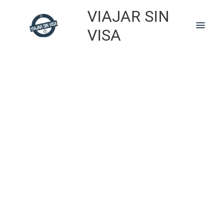
Skip
VIAJAR SIN
to
Main
content
VISA
Men