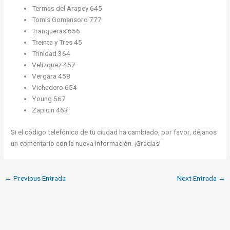
Termas del Arapey 645
Tomis Gomensoro 777
Tranqueras 656
Treinta y Tres 45
Trinidad 364
Velizquez 457
Vergara 458
Vichadero 654
Young 567
Zapicin 463
Si el código telefónico de tu ciudad ha cambiado, por favor, déjanos
un comentario con la nueva información. ¡Gracias!
←
Previous Entrada
Next Entrada
→