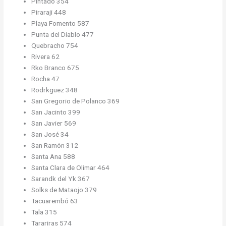
Pintado 354
Piraraji 448
Playa Fomento 587
Punta del Diablo 477
Quebracho 754
Rivera 62
Rko Branco 675
Rocha 47
Rodrkguez 348
San Gregorio de Polanco 369
San Jacinto 399
San Javier 569
San José 34
San Ramón 312
Santa Ana 588
Santa Clara de Olimar 464
Sarandk del Yk 367
Solks de Mataojo 379
Tacuarembó 63
Tala 315
Tarariras 574