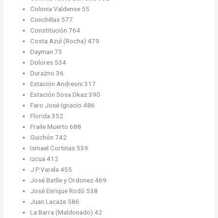
Colonia Valdense 55
Conchillas 577
Constitución 764
Costa Azul (Rocha) 479
Dayman 73
Dolores 534
Durazno 36
Estación Andreoni 317
Estación Sosa Dkaz 390
Faro José Ignacio 486
Florida 352
Fraile Muerto 688
Guichón 742
Ismael Cortinas 539
Izcua 412
J.P.Varela 455
José Batlle y Ordonez 469
José Enrique Rodó 538
Juan Lacaze 586
La Barra (Maldonado) 42