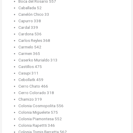
Boca del Rosario 557
Caballada 52
Canelón Chico 33
Capurro 338
Cardal 339
Cardona 536
Carlos Reyles 368
Carmelo 542
Carmen 365
Caserko Murialdo 313
Castillos 475
Casupi 311
Cebollatk 459
Cerro Chato 466
Cerro Colorado 318
Chamizo 319
Colonia Cosmopolita 556
Colonia Miguelete 575
Colonia Piamontesa 552
Colonia Rapettti 346
Colonia Tomis Berretta 562